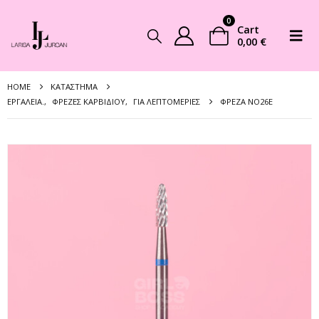
0
Cart
0,00
€
HOME
ΚΑΤΆΣΤΗΜΑ
EΡΓΑΛΕΊΑ.
,
ΦΡΈΖΕΣ ΚΑΡΒΙΔΊΟΥ
,
ΓΙΑ ΛΕΠΤΟΜΈΡΙΕΣ
ΦΡΕΖΑ NO26E