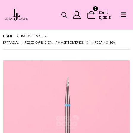
0
Cart
0,00
€
HOME
ΚΑΤΆΣΤΗΜΑ
EΡΓΑΛΕΊΑ.
,
ΦΡΈΖΕΣ ΚΑΡΒΙΔΊΟΥ
,
ΓΙΑ ΛΕΠΤΟΜΈΡΙΕΣ
ΦΡΈΖΑ NO 26A