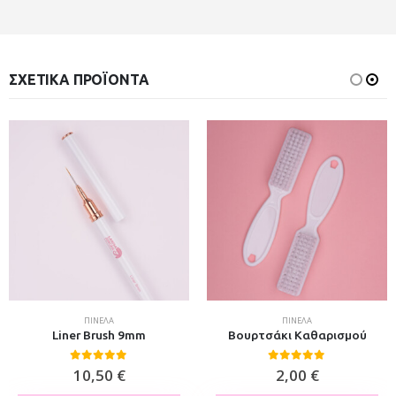
ΣΧΕΤΙΚΆ ΠΡΟΪΌΝΤΑ
ΠΙΝΈΛΑ
ΠΙΝΈΛΑ
Liner Brush 9mm
Βουρτσάκι Καθαρισμού
0
out of 5
0
out of 5
10,50
€
2,00
€