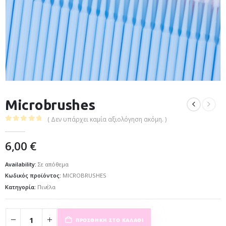
Microbrushes
( Δεν υπάρχει καμία αξιολόγηση ακόμη. )
0
out of 5
6,00
€
Availability:
Σε απόθεμα
Κωδικός προϊόντος:
MICROBRUSHES
Κατηγορία:
Πινέλα
ΠΡΟΣΘΉΚΗ ΣΤΟ ΚΑΛΆΘΙ