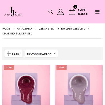
0
Cart
0,00
€
HOME
ΚΑΤΆΣΤΗΜΑ
GEL SYSTEM
BUILDER GEL 30ML
DIAMOND BUILDER GEL
FILTER
-25%
-25%