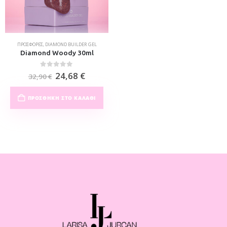
ΠΡΟΣΦΟΡΈΣ
,
DIAMOND BUILDER GEL
Diamond Woody 30ml
0
out of 5
24,68
€
32,90
€
ΠΡΟΣΘΉΚΗ ΣΤΟ ΚΑΛΆΘΙ