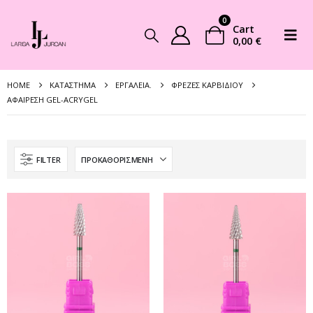
0
Cart
0,00
€
HOME
ΚΑΤΆΣΤΗΜΑ
EΡΓΑΛΕΊΑ.
ΦΡΈΖΕΣ ΚΑΡΒΙΔΊΟΥ
ΑΦΑΊΡΕΣΗ GEL-ACRYGEL
FILTER