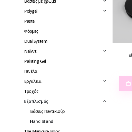
Βάσεις με χρώμα
Polygel
Paste
Φόρμες
Dual System
NailArt.
E
Painting Gel
Πινέλα
Eργαλεία.
Τροχός
Εξοπλισμός
Βάσεις Πεντικιούρ
Hand Stand
The Manicure Book