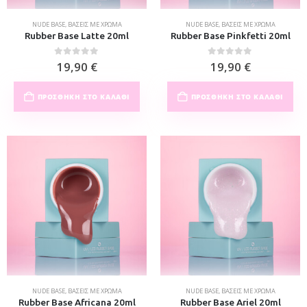
NUDE BASE
,
ΒΆΣΕΙΣ ΜΕ ΧΡΏΜΑ
NUDE BASE
,
ΒΆΣΕΙΣ ΜΕ ΧΡΏΜΑ
Rubber Base Latte 20ml
Rubber Base Pinkfetti 20ml
0
out of 5
0
out of 5
19,90
€
19,90
€
ΠΡΟΣΘΉΚΗ ΣΤΟ ΚΑΛΆΘΙ
ΠΡΟΣΘΉΚΗ ΣΤΟ ΚΑΛΆΘΙ
NUDE BASE
,
ΒΆΣΕΙΣ ΜΕ ΧΡΏΜΑ
NUDE BASE
,
ΒΆΣΕΙΣ ΜΕ ΧΡΏΜΑ
Rubber Base Africana 20ml
Rubber Base Ariel 20ml