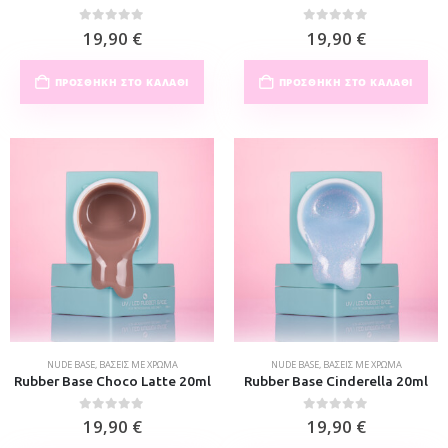
0
out of 5
0
out of 5
19,90
€
19,90
€
ΠΡΟΣΘΉΚΗ ΣΤΟ ΚΑΛΆΘΙ
ΠΡΟΣΘΉΚΗ ΣΤΟ ΚΑΛΆΘΙ
NUDE BASE
,
ΒΆΣΕΙΣ ΜΕ ΧΡΏΜΑ
NUDE BASE
,
ΒΆΣΕΙΣ ΜΕ ΧΡΏΜΑ
Rubber Base Choco Latte 20ml
Rubber Base Cinderella 20ml
0
out of 5
0
out of 5
19,90
€
19,90
€