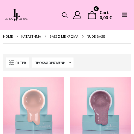
0
Cart
0,00
€
HOME
ΚΑΤΆΣΤΗΜΑ
ΒΆΣΕΙΣ ΜΕ ΧΡΏΜΑ
NUDE BASE
FILTER