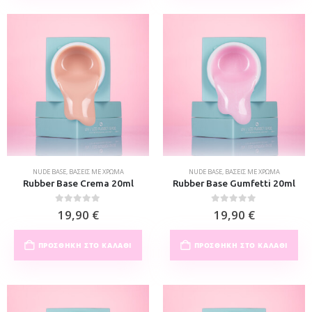
NUDE BASE
,
ΒΆΣΕΙΣ ΜΕ ΧΡΏΜΑ
NUDE BASE
,
ΒΆΣΕΙΣ ΜΕ ΧΡΏΜΑ
Rubber Base Crema 20ml
Rubber Base Gumfetti 20ml
0
out of 5
0
out of 5
19,90
€
19,90
€
ΠΡΟΣΘΉΚΗ ΣΤΟ ΚΑΛΆΘΙ
ΠΡΟΣΘΉΚΗ ΣΤΟ ΚΑΛΆΘΙ