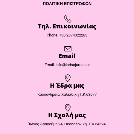
ΠΟΛΙΤΙΚΉ ΕΠΙΣΤΡΟΦΏΝ
Τηλ. Επικοινωνίας
Phone: +30 2374022283
Email
Email: info@larisajurcan.gr
Η Έδρα μας​
Κασσανδρεία, Χαλκιδική Τ.Κ.63077
Η Σχολή μας
Ίωνος Δραγούμη 24, Θεσσαλονίκη, Τ.Κ.54624