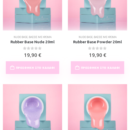
NUDE BASE
,
ΒΆΣΕΙΣ ΜΕ ΧΡΏΜΑ
NUDE BASE
,
ΒΆΣΕΙΣ ΜΕ ΧΡΏΜΑ
Rubber Base Nude 20ml
Rubber Base Powder 20ml
0
out of 5
0
out of 5
19,90
€
19,90
€
ΠΡΟΣΘΉΚΗ ΣΤΟ ΚΑΛΆΘΙ
ΠΡΟΣΘΉΚΗ ΣΤΟ ΚΑΛΆΘΙ