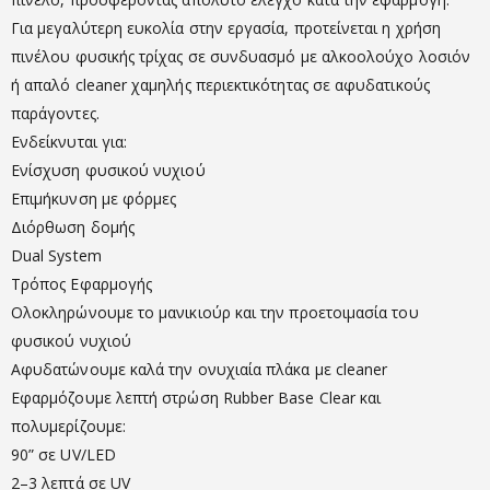
Για μεγαλύτερη ευκολία στην εργασία, προτείνεται η χρήση
πινέλου φυσικής τρίχας σε συνδυασμό με αλκοολούχο λοσιόν
ή απαλό cleaner χαμηλής περιεκτικότητας σε αφυδατικούς
παράγοντες.
Ενδείκνυται για:
Ενίσχυση φυσικού νυχιού
Επιμήκυνση με φόρμες
Διόρθωση δομής
Dual System
Τρόπος Εφαρμογής
Ολοκληρώνουμε το μανικιούρ και την προετοιμασία του
φυσικού νυχιού
Αφυδατώνουμε καλά την ονυχιαία πλάκα με cleaner
Εφαρμόζουμε λεπτή στρώση Rubber Base Clear και
πολυμερίζουμε:
90” σε UV/LED
2–3 λεπτά σε UV