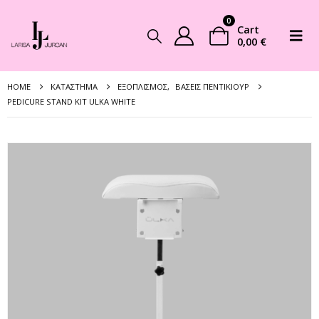
0
Cart
0,00
€
HOME
ΚΑΤΆΣΤΗΜΑ
ΕΞΟΠΛΙΣΜΌΣ
,
ΒΆΣΕΙΣ ΠΕΝΤΙΚΙΟΎΡ
PEDICURE STAND KIT ULKA WHITE