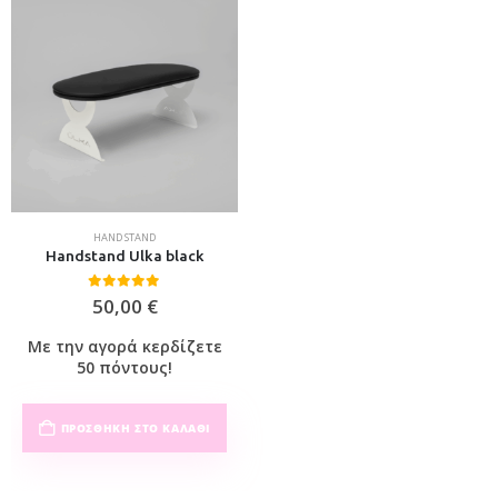
HAND STAND
Handstand Ulka black
0
out of 5
50,00
€
Με την αγορά κερδίζετε
50 πόντους!
ΠΡΟΣΘΉΚΗ ΣΤΟ ΚΑΛΆΘΙ