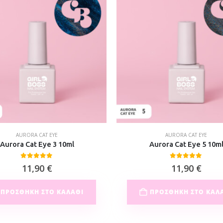
AURORA CAT EYE
AURORA CAT EYE
Aurora Cat Eye 3 10ml
Aurora Cat Eye 5 10m
0
out of 5
0
out of 5
11,90
€
11,90
€
ΠΡΟΣΘΉΚΗ ΣΤΟ ΚΑΛΆΘΙ
ΠΡΟΣΘΉΚΗ ΣΤΟ ΚΑΛ