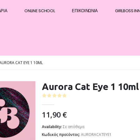
ΆΡΙΑ
ONLINE SCHOOL
ΕΠΙΚΟΙΝΩΝΊΑ
GIRLBOSS IN
AURORA CAT EYE 1 10ML
Aurora Cat Eye 1 10ml
0
out of 5
11,90
€
Availability:
Σε απόθεμα
Κωδικός προϊόντος:
AURORACATEYE1