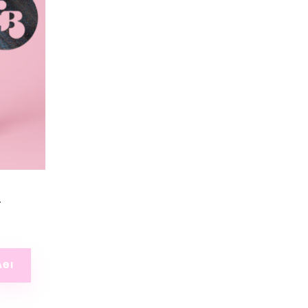
l
ΆΘΙ