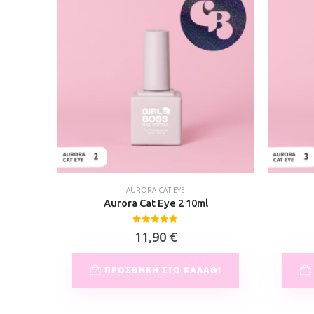
AURORA CAT EYE
Aurora Cat Eye 2 10ml
0
out of 5
11,90
€
ΠΡΟΣΘΉΚΗ ΣΤΟ ΚΑΛΆΘΙ