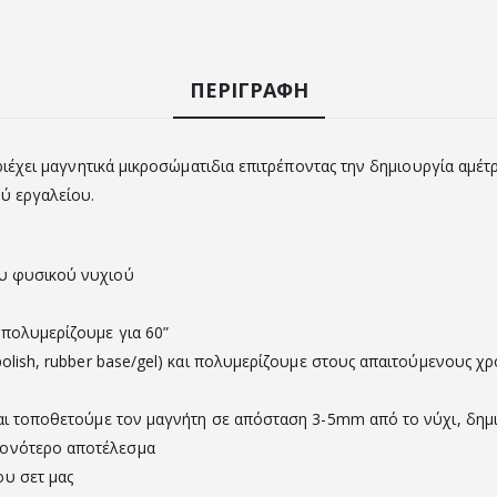
ΠΕΡΙΓΡΑΦΉ
περιέχει μαγνητικά μικροσώματιδια επιτρέποντας την δημιουργία αμ
ύ εργαλείου.
ου φυσικού νυχιού
 πολυμερίζουμε για 60”
 polish, rubber base/gel) και πολυμερίζουμε στους απαιτούμενους 
και τοποθετούμε τον μαγνήτη σε απόσταση 3-5mm από το νύχι, δημι
τονότερο αποτέλεσμα
ου σετ μας