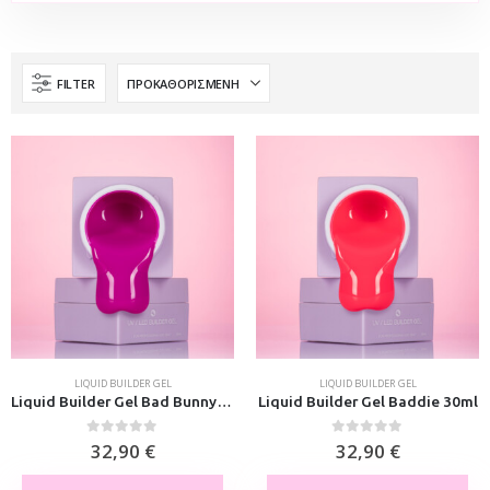
FILTER
LIQUID BUILDER GEL
LIQUID BUILDER GEL
Liquid Builder Gel Bad Bunny 30ml
Liquid Builder Gel Baddie 30ml
0
out of 5
0
out of 5
32,90
€
32,90
€