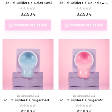
Liquid Builder Gel Relax 30ml
Liquid Builder Gel Round Two 30ml
0
out of 5
0
out of 5
32,90
€
32,90
€
ΠΡΟΣΘΉΚΗ ΣΤΟ ΚΑΛΆΘΙ
ΠΡΟΣΘΉΚΗ ΣΤΟ ΚΑΛΆΘΙ
LIQUID BUILDER GEL
LIQUID BUILDER GEL
Liquid Builder Gel Sugar Daddy 30ml
Liquid Builder Gel Sugar Mommy 30ml
0
out of 5
0
out of 5
32,90
€
32,90
€