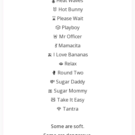
🌡 Heat Waves
🐰 Hot Bunny
⌛ Please Wait
🎲 Playboy
🚨 Mr Officer
💃 Mamacita
🍌 I Love Bananas
🫦 Relax
🥊 Round Two
💸 Sugar Daddy
🎀 Sugar Mommy
🧸 Take It Easy
🌹 Tantra
Some are soft.