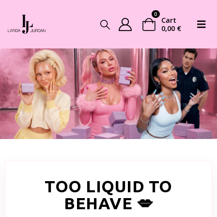
0
Cart
0,00
€
TOO LIQUID TO
BEHAVE 💋