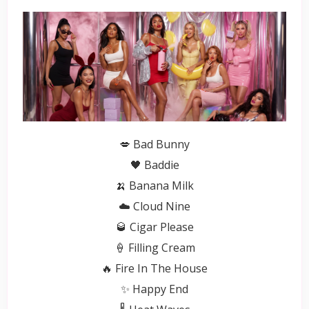
💋 Bad Bunny
🖤 Baddie
🍌 Banana Milk
☁️ Cloud Nine
🥃 Cigar Please
🍦 Filling Cream
🔥 Fire In The House
✨ Happy End