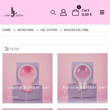
0
Cart
0,00
€
HOME
ΚΑΤΆΣΤΗΜΑ
GEL SYSTEM
BUILDER GEL 30ML
FILTER
Liquid Builder Gel
Aurora Builder Gel
18
ΠΡΟΪΌΝ
4
ΠΡΟΪΌΝ