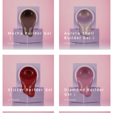
Mocha Builder Gel
Aurora Shell
Builder Gel
11
ΠΡΟΪΌΝ
7
ΠΡΟΪΌΝ
Glitter Builder Gel
Diamond Builder
Gel
21
ΠΡΟΪΌΝ
15
ΠΡΟΪΌΝ