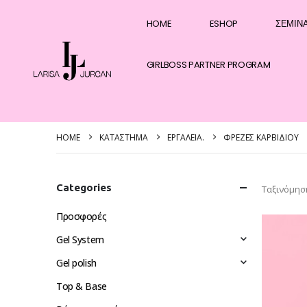
HOME
ESHOP
ΣΕΜΙΝ
GIRLBOSS PARTNER PROGRAM
HOME
ΚΑΤΆΣΤΗΜΑ
EΡΓΑΛΕΊΑ.
ΦΡΈΖΕΣ ΚΑΡΒΙΔΊΟΥ
Categories
Ταξινόμησ
Προσφορές
Gel System
Gel polish
Top & Base