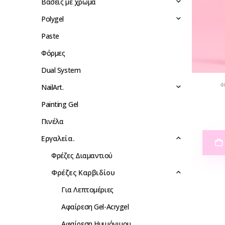
Βάσεις με χρώμα
Polygel
Paste
Φόρμες
Dual System
Φ
NailArt.
Painting Gel
Πινέλα
Eργαλεία.
Φρέζες Διαμαντιού
Φρέζες Καρβιδίου
Για Λεπτομέριες
Αφαίρεση Gel-Acrygel
Αφαίρεση Ημιμόνιμου