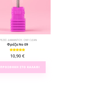
ΡΈΖΕΣ ΔΙΑΜΑΝΤΙΟΎ
,
ONY CLEAN
Φρέζα Νο 09
5.00
out of 5
10,90
€
ΠΡΟΣΘΉΚΗ ΣΤΟ ΚΑΛΆΘΙ